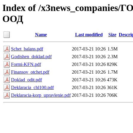
Index of /x3news_companie
ООД
Name
Last modified
Size
Descri
Schet_balans.pdf
2017-03-21 10:26
1.5M
Godishen_doklad.pdf
2017-03-21 10:26
2.3M
Formi-KFN.pdf
2017-03-21 10:26
829K
Finansov_otchet.pdf
2017-03-21 10:26
1.7M
Doklad_odit.pdf
2017-03-21 10:26
473K
Deklaracia_chl100.pdf
2017-03-21 10:26
361K
Deklaracia-korp_upravlenie.pdf
2017-03-21 10:26
706K