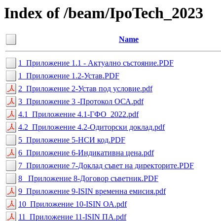
Index of /beam/IpoTech_2023
Name
1_Приложение 1.1 - Актуално състояние.PDF
1_Приложение 1.2-Устав.PDF
2_Приложение 2-Устав под условие.pdf
3_Приложение 3 -Протокол ОСА.pdf
4.1_Приложение 4.1-ГФО_2022.pdf
4.2_Приложение 4.2-Одиторски доклад.pdf
5_Приложение 5-НСИ код.PDF
6_Приложение 6-Индикативна цена.pdf
7_Приложение 7-Доклад съвет на директорите.PDF
8_ Приложение 8-Договор съветник.PDF
9_Приложение 9-ISIN временна емисия.pdf
10_Приложение 10-ISIN ОА.pdf
11_Приложение 11-ISIN ПА.pdf