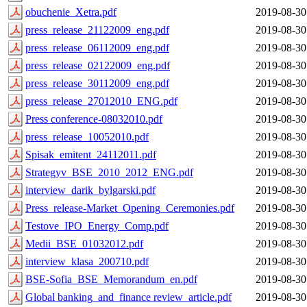
obuchenie_Xetra.pdf
2019-08-30
press_release_21122009_eng.pdf
2019-08-30
press_release_06112009_eng.pdf
2019-08-30
press_release_02122009_eng.pdf
2019-08-30
press_release_30112009_eng.pdf
2019-08-30
press_release_27012010_ENG.pdf
2019-08-30
Press conference-08032010.pdf
2019-08-30
press_release_10052010.pdf
2019-08-30
Spisak_emitent_24112011.pdf
2019-08-30
Strategyv_BSE_2010_2012_ENG.pdf
2019-08-30
interview_darik_bylgarski.pdf
2019-08-30
Press_release-Market_Opening_Ceremonies.pdf
2019-08-30
Testove_IPO_Energy_Comp.pdf
2019-08-30
Medii_BSE_01032012.pdf
2019-08-30
interview_klasa_200710.pdf
2019-08-30
BSE-Sofia_BSE_Memorandum_en.pdf
2019-08-30
Global banking_and_finance review_article.pdf
2019-08-30