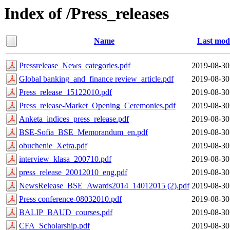
Index of /Press_releases
Name
Last modi
Pressrelease_News_categories.pdf
2019-08-30
Global banking_and_finance review_article.pdf
2019-08-30
Press_release_15122010.pdf
2019-08-30
Press_release-Market_Opening_Ceremonies.pdf
2019-08-30
Anketa_indices_press_release.pdf
2019-08-30
BSE-Sofia_BSE_Memorandum_en.pdf
2019-08-30
obuchenie_Xetra.pdf
2019-08-30
interview_klasa_200710.pdf
2019-08-30
press_release_20012010_eng.pdf
2019-08-30
NewsRelease_BSE_Awards2014_14012015 (2).pdf
2019-08-30
Press conference-08032010.pdf
2019-08-30
BALIP_BAUD_courses.pdf
2019-08-30
CFA_Scholarship.pdf
2019-08-30