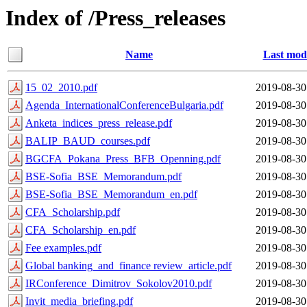
Index of /Press_releases
Name
Last modi
15_02_2010.pdf
2019-08-30
Agenda_InternationalConferenceBulgaria.pdf
2019-08-30
Anketa_indices_press_release.pdf
2019-08-30
BALIP_BAUD_courses.pdf
2019-08-30
BGCFA_Pokana_Press_BFB_Openning.pdf
2019-08-30
BSE-Sofia_BSE_Memorandum.pdf
2019-08-30
BSE-Sofia_BSE_Memorandum_en.pdf
2019-08-30
CFA_Scholarship.pdf
2019-08-30
CFA_Scholarship_en.pdf
2019-08-30
Fee examples.pdf
2019-08-30
Global banking_and_finance review_article.pdf
2019-08-30
IRConference_Dimitrov_Sokolov2010.pdf
2019-08-30
Invit_media_briefing.pdf
2019-08-30