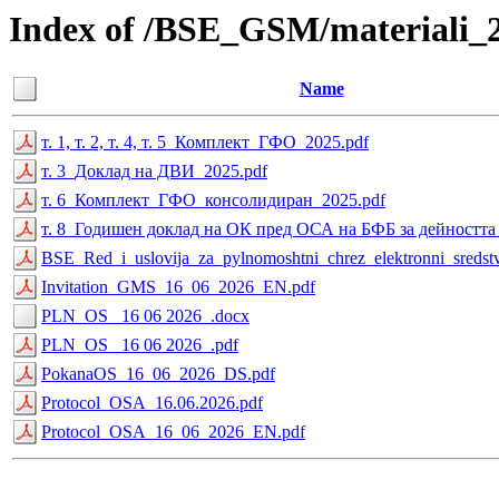
Index of /BSE_GSM/materiali_
Name
т. 1, т. 2, т. 4, т. 5_Комплект_ГФО_2025.pdf
т. 3_Доклад на ДВИ_2025.pdf
т. 6_Комплект_ГФО_консолидиран_2025.pdf
т. 8_Годишен доклад на ОК пред ОСА на БФБ за дейността 
BSE_Red_i_uslovija_za_pylnomoshtni_chrez_elektronni_sredst
Invitation_GMS_16_06_2026_EN.pdf
PLN_OS _16 06 2026_.docx
PLN_OS _16 06 2026_.pdf
PokanaOS_16_06_2026_DS.pdf
Protocol_OSA_16.06.2026.pdf
Protocol_OSA_16_06_2026_EN.pdf