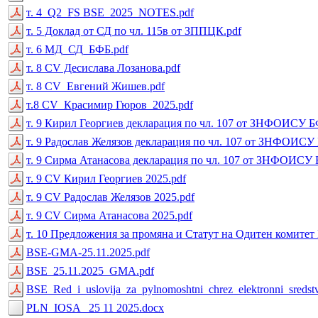
т. 4_Q2_FS BSE_2025_NOTES.pdf
т. 5 Доклад от СД по чл. 115в от ЗППЦК.pdf
т. 6 МД_СД_БФБ.pdf
т. 8 CV Десислава Лозанова.pdf
т. 8 CV_Евгений Жишев.pdf
т.8 CV_Красимир Гюров_2025.pdf
т. 9 Кирил Георгиев декларация по чл. 107 от ЗНФОИСУ Б
т. 9 Радослав Желязов декларация по чл. 107 от ЗНФОИСУ
т. 9 Сирма Атанасова декларация по чл. 107 от ЗНФОИСУ 
т. 9 CV Кирил Георгиев 2025.pdf
т. 9 CV Радослав Желязов 2025.pdf
т. 9 CV Сирма Атанасова 2025.pdf
т. 10 Предложения за промяна и Статут на Одитен комитет 
BSE-GMA-25.11.2025.pdf
BSE_25.11.2025_GMA.pdf
BSE_Red_i_uslovija_za_pylnomoshtni_chrez_elektronni_sredst
PLN_IOSA _25 11 2025.docx