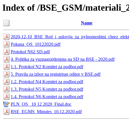
Index of /BSE_GSM/materiali_
Name
2020-12-10_BSE_Red_i_uslovija_za_pylnomoshtni_chrez_elektr
Pokana_OS_10122020.pdf
Protokol N62 SD.pdf
4. Politika za vuznagrajdeniqta na SD na BSE - 2020.pdf
1.1. Protokol N2 Komitet za podbor.pdf
5. Pravila za izbor na registriran oditor v BSE.pdf
1.2. Protokol N4 Komitet za podbor.pdf
1.3. Protokol N5 Komitet za podbor.pdf
1.4. Protokol N6 Komitet za podbor.pdf
PLN_OS _10 12 2020_Final.doc
BSE_EGMS_Minutes_10.12.2020.pdf